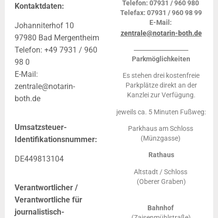
Telefon: 07931 / 960 980
Kontaktdaten:
Telefax: 07931 / 960 98 99
E-Mail:
Johanniterhof 10
zentrale@notarin-both.de
97980 Bad Mergentheim
Telefon: +49 7931 / 960
Parkmöglichkeiten
98 0
E-Mail:
Es stehen drei kostenfreie
Parkplätze direkt an der
zentrale@notarin-
Kanzlei zur Verfügung.
both.de
jeweils ca. 5 Minuten Fußweg:
Umsatzsteuer-
Parkhaus am Schloss
(Münzgasse)
Identifikationsnummer:
Rathaus
DE449813104
Altstadt / Schloss
(Oberer Graben)
Verantwortlicher /
Verantwortliche für
Bahnhof
journalistisch-
(Zaisenmühlstraße)